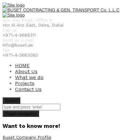
Abu Hail Road, Office 8
Hor Al Anz East, Deira, Dubai
Call us
+971-4-2688311
Send us a mail
info@buset.ae
Fax
+971-4-2683080
HOME
About Us
What we do
Projects
Contact Us
Search
Toggle navigation
Want to know more!
Buset Company Profile