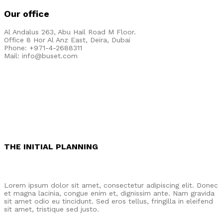
Our office
Al Andalus​ 263, Abu Hail Road ​M Floor.
Office 8 Hor Al Anz East, Deira, Dubai
Phone: +971-4-2688311
Mail: info@buset.com
THE INITIAL PLANNING
Lorem ipsum dolor sit amet, consectetur adipiscing elit. Donec
et magna lacinia, congue enim et, dignissim ante. Nam gravida
sit amet odio eu tincidunt. Sed eros tellus, fringilla in eleifend
sit amet, tristique sed justo.