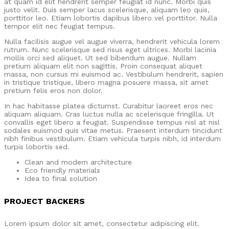
at quam id elit hendrerit semper feugiat id nunc. Morbi quis
justo velit. Duis semper lacus scelerisque, aliquam leo quis,
porttitor leo. Etiam lobortis dapibus libero vel porttitor. Nulla
tempor elit nec feugiat tempus.
Nulla facilisis augue vel augue viverra, hendrerit vehicula lorem
rutrum. Nunc scelerisque sed risus eget ultrices. Morbi lacinia
mollis orci sed aliquet. Ut sed bibendum augue. Nullam
pretium aliquam elit non sagittis. Proin consequat aliquet
massa, non cursus mi euismod ac. Vestibulum hendrerit, sapien
in tristique tristique, libero magna posuere massa, sit amet
pretium felis eros non dolor.
In hac habitasse platea dictumst. Curabitur laoreet eros nec
aliquam aliquam. Cras luctus nulla ac scelerisque fringilla. Ut
convallis eget libero a feugiat. Suspendisse tempus nisl at nisl
sodales euismod quis vitae metus. Praesent interdum tincidunt
nibh finibus vestibulum. Etiam vehicula turpis nibh, id interdum
turpis lobortis sed.
Clean and modern architecture
Eco friendly materials
Idea to final solution
PROJECT BACKERS
Lorem ipsum dolor sit amet, consectetur adipiscing elit.