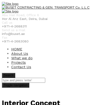
Abu Hail Road, Office 8
Hor Al Anz East, Deira, Dubai
Call us
+971-4-2688311
Send us a mail
info@buset.ae
Fax
+971-4-2683080
HOME
About Us
What we do
Projects
Contact Us
Search
Toggle navigation
Interior Concept