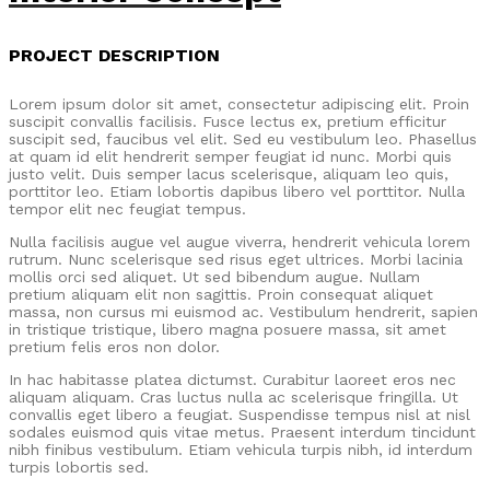
PROJECT DESCRIPTION
Lorem ipsum dolor sit amet, consectetur adipiscing elit. Proin
suscipit convallis facilisis. Fusce lectus ex, pretium efficitur
suscipit sed, faucibus vel elit. Sed eu vestibulum leo. Phasellus
at quam id elit hendrerit semper feugiat id nunc. Morbi quis
justo velit. Duis semper lacus scelerisque, aliquam leo quis,
porttitor leo. Etiam lobortis dapibus libero vel porttitor. Nulla
tempor elit nec feugiat tempus.
Nulla facilisis augue vel augue viverra, hendrerit vehicula lorem
rutrum. Nunc scelerisque sed risus eget ultrices. Morbi lacinia
mollis orci sed aliquet. Ut sed bibendum augue. Nullam
pretium aliquam elit non sagittis. Proin consequat aliquet
massa, non cursus mi euismod ac. Vestibulum hendrerit, sapien
in tristique tristique, libero magna posuere massa, sit amet
pretium felis eros non dolor.
In hac habitasse platea dictumst. Curabitur laoreet eros nec
aliquam aliquam. Cras luctus nulla ac scelerisque fringilla. Ut
convallis eget libero a feugiat. Suspendisse tempus nisl at nisl
sodales euismod quis vitae metus. Praesent interdum tincidunt
nibh finibus vestibulum. Etiam vehicula turpis nibh, id interdum
turpis lobortis sed.