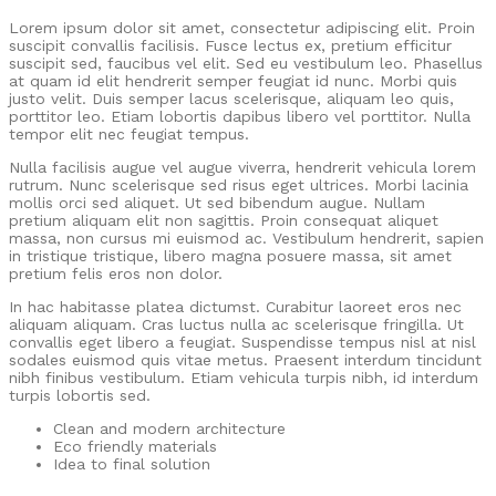
Lorem ipsum dolor sit amet, consectetur adipiscing elit. Proin
suscipit convallis facilisis. Fusce lectus ex, pretium efficitur
suscipit sed, faucibus vel elit. Sed eu vestibulum leo. Phasellus
at quam id elit hendrerit semper feugiat id nunc. Morbi quis
justo velit. Duis semper lacus scelerisque, aliquam leo quis,
porttitor leo. Etiam lobortis dapibus libero vel porttitor. Nulla
tempor elit nec feugiat tempus.
Nulla facilisis augue vel augue viverra, hendrerit vehicula lorem
rutrum. Nunc scelerisque sed risus eget ultrices. Morbi lacinia
mollis orci sed aliquet. Ut sed bibendum augue. Nullam
pretium aliquam elit non sagittis. Proin consequat aliquet
massa, non cursus mi euismod ac. Vestibulum hendrerit, sapien
in tristique tristique, libero magna posuere massa, sit amet
pretium felis eros non dolor.
In hac habitasse platea dictumst. Curabitur laoreet eros nec
aliquam aliquam. Cras luctus nulla ac scelerisque fringilla. Ut
convallis eget libero a feugiat. Suspendisse tempus nisl at nisl
sodales euismod quis vitae metus. Praesent interdum tincidunt
nibh finibus vestibulum. Etiam vehicula turpis nibh, id interdum
turpis lobortis sed.
Clean and modern architecture
Eco friendly materials
Idea to final solution