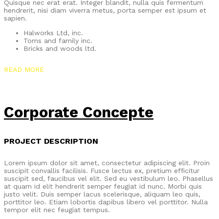
Quisque nec erat erat. Integer blandit, nulla quis fermentum
hendrerit, nisi diam viverra metus, porta semper est ipsum et
sapien.
Halworks Ltd, inc.
Toms and family inc.
Bricks and woods ltd.
READ MORE
Corporate Concepte
PROJECT DESCRIPTION
Lorem ipsum dolor sit amet, consectetur adipiscing elit. Proin
suscipit convallis facilisis. Fusce lectus ex, pretium efficitur
suscipit sed, faucibus vel elit. Sed eu vestibulum leo. Phasellus
at quam id elit hendrerit semper feugiat id nunc. Morbi quis
justo velit. Duis semper lacus scelerisque, aliquam leo quis,
porttitor leo. Etiam lobortis dapibus libero vel porttitor. Nulla
tempor elit nec feugiat tempus.