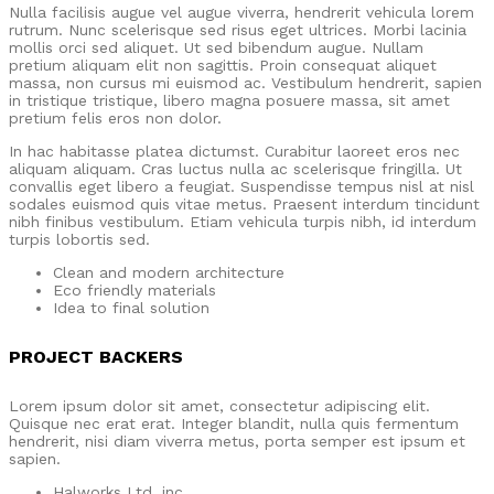
Nulla facilisis augue vel augue viverra, hendrerit vehicula lorem
rutrum. Nunc scelerisque sed risus eget ultrices. Morbi lacinia
mollis orci sed aliquet. Ut sed bibendum augue. Nullam
pretium aliquam elit non sagittis. Proin consequat aliquet
massa, non cursus mi euismod ac. Vestibulum hendrerit, sapien
in tristique tristique, libero magna posuere massa, sit amet
pretium felis eros non dolor.
In hac habitasse platea dictumst. Curabitur laoreet eros nec
aliquam aliquam. Cras luctus nulla ac scelerisque fringilla. Ut
convallis eget libero a feugiat. Suspendisse tempus nisl at nisl
sodales euismod quis vitae metus. Praesent interdum tincidunt
nibh finibus vestibulum. Etiam vehicula turpis nibh, id interdum
turpis lobortis sed.
Clean and modern architecture
Eco friendly materials
Idea to final solution
PROJECT BACKERS
Lorem ipsum dolor sit amet, consectetur adipiscing elit.
Quisque nec erat erat. Integer blandit, nulla quis fermentum
hendrerit, nisi diam viverra metus, porta semper est ipsum et
sapien.
Halworks Ltd, inc.