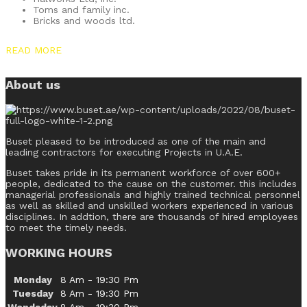
Toms and family inc.
Bricks and woods ltd.
READ MORE
About us
Buset pleased to be introduced as one of the main and
leading contractors for executing Projects in U.A.E.
Buset takes pride in its permanent workforce of over 600+
people, dedicated to the cause on the customer. this includes
managerial professionals and highly trained technical personnel
as well as skilled and unskilled workers experienced in various
disciplines. In addtion, there are thousands of hired employees
to meet the timely needs.
WORKING HOURS
Monday
8 Am - 19:30 Pm
Tuesday
8 Am - 19:30 Pm
Wendsday
8 Am - 19:30 Pm